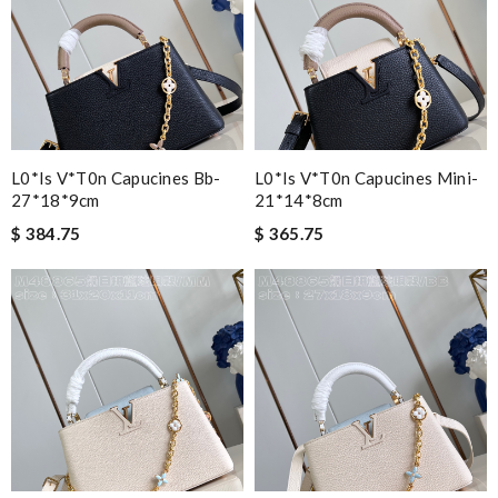
L0*is V*t0n Capucines Bb-
L0*is V*t0n Capucines Mini-
27*18*9cm
21*14*8cm
$ 384.75
$ 365.75