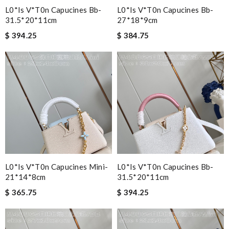
L0*is V*t0n Capucines Bb-
L0*is V*t0n Capucines Bb-
31.5*20*11cm
27*18*9cm
$ 394.25
$ 384.75
L0*is V*t0n Capucines Mini-
L0*is V*t0n Capucines Bb-
21*14*8cm
31.5*20*11cm
$ 365.75
$ 394.25